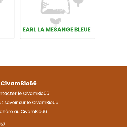
EARL LA MESANGE BLEUE
 CivamBio66
ntacter le CivamBio66
t savoir sur le CivamBio66
adhère au CivamBio66